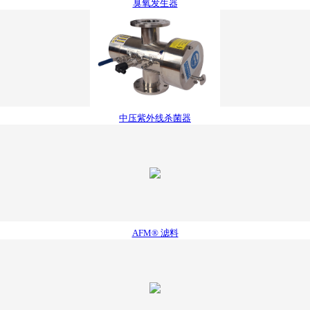
臭氧发生器
中压紫外线杀菌器
AFM® 滤料