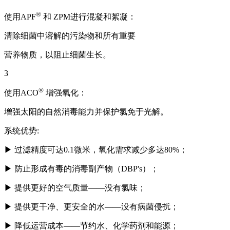
®
使用APF
和 ZPM进行混凝和絮凝：
清除细菌中溶解的污染物和所有重要
营养物质，以阻止细菌生长。
3
®
使用ACO
增强氧化：
增强太阳的自然消毒能力并保护氯免于光解。
系统优
势:
▶
过滤精度可达0.1微米，氧化需求减少多达80%；
▶
防止形成有毒的消毒副产物（DBP's）；
▶
提供更好的空气质量——没有氯味；
▶
提供更干净、更安全的水——没有病菌侵扰；
▶
降低运营成本——节约水、化学药剂和能源；