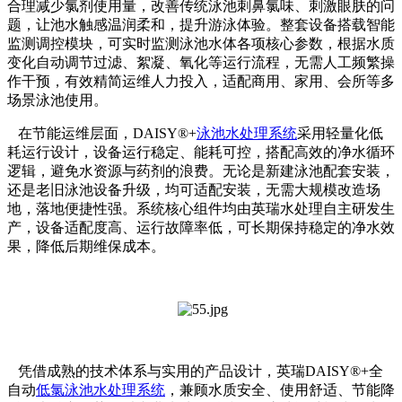
合理减少氯剂使用量，改善传统泳池刺鼻氯味、刺激眼肤的问
题，让池水触感温润柔和，提升游泳体验。整套设备搭载智能
监测调控模块，可实时监测泳池水体各项核心参数，根据水质
变化自动调节过滤、絮凝、氧化等运行流程，无需人工频繁操
作干预，有效精简运维人力投入，适配商用、家用、会所等多
场景泳池使用。
在节能运维层面，DAISY®+
泳池水处理系统
采用轻量化低
耗运行设计，设备运行稳定、能耗可控，搭配高效的净水循环
逻辑，避免水资源与药剂的浪费。无论是新建泳池配套安装，
还是老旧泳池设备升级，均可适配安装，无需大规模改造场
地，落地便捷性强。系统核心组件均由英瑞水处理自主研发生
产，设备适配度高、运行故障率低，可长期保持稳定的净水效
果，降低后期维保成本。
凭借成熟的技术体系与实用的产品设计，英瑞DAISY®+全
自动
低氯泳池水处理系统
，兼顾水质安全、使用舒适、节能降