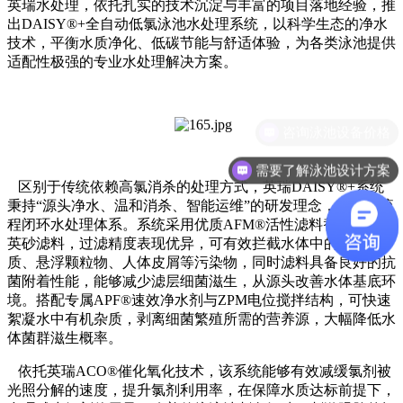
英瑞水处理，依托扎实的技术沉淀与丰富的项目落地经验，推
出DAISY®+全自动低氯泳池水处理系统，以科学生态的净水
技术，平衡水质净化、低碳节能与舒适体验，为各类泳池提供
适配性极强的专业水处理解决方案。
咨询泳池设备价格
需要了解泳池设计方案
区别于传统依赖高氯消杀的处理方式，英瑞DAISY®+系统
秉持“源头净水、温和消杀、智能运维”的研发理念，构建全流
程闭环水处理体系。系统采用优质AFM®活性滤料替代传统石
英砂滤料，过滤精度表现优异，可有效拦截水体中的细微杂
质、悬浮颗粒物、人体皮屑等污染物，同时滤料具备良好的抗
菌附着性能，能够减少滤层细菌滋生，从源头改善水体基底环
境。搭配专属APF®速效净水剂与ZPM电位搅拌结构，可快速
絮凝水中有机杂质，剥离细菌繁殖所需的营养源，大幅降低水
体菌群滋生概率。
依托英瑞ACO®催化氧化技术，该系统能够有效减缓氯剂被
光照分解的速度，提升氯剂利用率，在保障水质达标前提下，