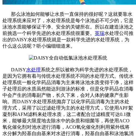
那么泳池如何能够让水质一直保持的很好呢？这就要靠水
处理系统来应对了，水处理系统是每个泳池必不可少的，它是
泳池水质能够保证干净、安全的关键所在。所以在建造泳池之
前挑选一个科学先进的水处理系统很重要。
英瑞
水处理公司推
出的DAISY水处理系统就是一款科学先进的水处理系统，为
什么这么说呢？听小编细细道来。
DAISY
水处理
系统之所以被称为科学先进的水处理系统，
是因为它拥有着与传统水处理系统不同的水处理方式。传统水
处理系统一般化学药品消毒为主来将泳池水质变得干净，这样
子处理后的水质虽然能达到游泳的标准，但是化学药品在消毒
中会产生的消毒副产物，长久下来，会对人体的健康产生影
响。而DAISY水处理系统抛弃了以化学药品消毒为主的水处
理方式，采用了以过滤处理为主的水处理方式，它使用APF絮
凝剂和AFM滤料来处理水质，这二者配合过滤精度可达0.1微
米，能够最大限度地去除水中的杂质和细菌等，再使用ACO
氧化催化剂对池水进行消毒，ACO氧化催化剂利用紫外线将
水分解为羟基自由基来对水进行消毒，羟基自由基和泳池氯消